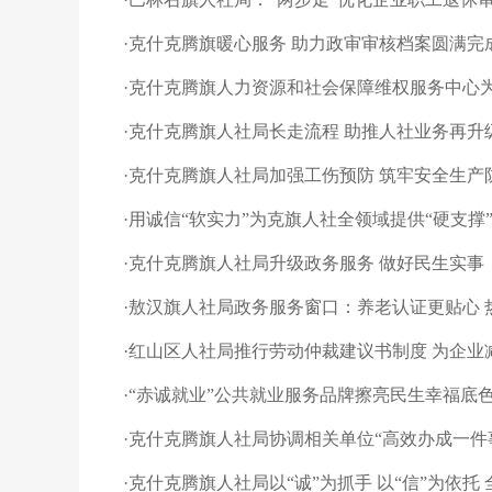
·
克什克腾旗暖心服务 助力政审审核档案圆满完
·
克什克腾旗人力资源和社会保障维权服务中心为
·
克什克腾旗人社局长走流程 助推人社业务再升
·
克什克腾旗人社局加强工伤预防 筑牢安全生产
·
用诚信“软实力”为克旗人社全领域提供“硬支撑
·
克什克腾旗人社局升级政务服务 做好民生实事
·
敖汉旗人社局政务服务窗口：养老认证更贴心 
·
红山区人社局推行劳动仲裁建议书制度 为企业
·
“赤诚就业”公共就业服务品牌擦亮民生幸福底
·
克什克腾旗人社局协调相关单位“高效办成一件
·
克什克腾旗人社局以“诚”为抓手 以“信”为依托