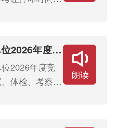
录赤峰市人力资源
行自行打印。具体流
窗口→人事考试→
2026年度竞
2026年度竞
index.aspx）具体
朗读
试、体检、考察等
及时打印准考证，
、公示名单 序
职级 1业务综合
人员2业务综合岗