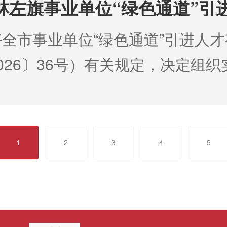
巴林左旗事业单位“绿色通道”引
2蒙古族巴林右旗查干诺尔镇人民政府
全市事业单位“绿色通道”引进人
6年8月10日至2026年8月14日
26〕36号）有关规定，决定组织实
、来函、电话等形式反映上述公示
绿色通道”引进人才工作，现将有
的问题进行调查核实，请在反映问
捷高效、畅通有序，规范运行、协
名、联系方式或工作单位等信息，
二、引进计划本次计划通过“绿色
，及时反馈核实情况。 受理时间
1
2
3
4
5
1名，具体岗位详见《2026年度
30-17:30受理电话：0476-855959
进人才岗位计划表》（附件1）。三
社会工作部2026年8月7日
有中华人民共和国国籍；2.遵守中