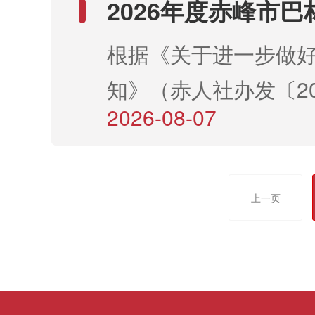
2026年度赤峰市
王君瑶女1997.1
根据《关于进一步做好
主任二、公示时间202
知》（赤人社办发〔20
或个人均可通过来访
2026-08-07
市巴林左旗事业单位“
问题。为便于对反映
一、引进原则坚持便
索，以及本人真实姓
作、公平公正的原则。
作纪律，履行保密义务
上一页
业单位急需紧缺人才5
9:00-12:00下午14:
业单位“绿色通道”引
8559321 赤峰市委
（一）基本条件1.具