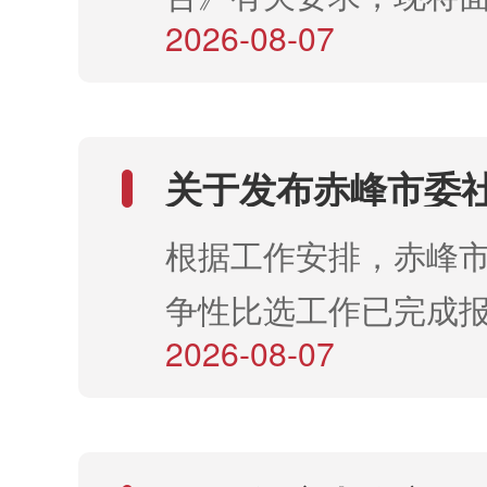
2026-08-07
2026年8月7日—
和社会保障局官网（http:
程：赤峰市人力资源
关于发布赤峰市委社
网上报名，或直接登
争性比选工作人员
根据工作安排，赤峰市
（http://115.28.96.2
争性比选工作已完成
考试时间地点详见准
2026-08-07
程序，现对拟比选调入
严格按照面试准考证
号 聘用岗位姓名 性
试。 宁
岗黄国坤男1994.1
会 202