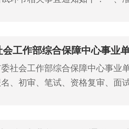
8月9日二、准考证打印网站请考生登
//rsj.chifeng.gov.cn/）进
和社会保障局（网站）→网上办事
会工作部综合保障中心事业单位
录网址
拟调入人员进行公示的公告
委社会工作部综合保障中心事业单位
17:8004/zwwsbmcf/webRegister/
报名、初审、笔试、资格复审、面
考证，请各位通过资格复审的考生
人员予以公示，试用期3个月。一
上的具体安排和要求参加面
别 出生年月 民族 现单位及职务
城县卫生健康委员
2汉族宁城县人大常委会办公室工作
6年8月7日