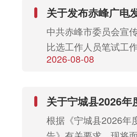
（专业技术岗位2）.d
关于发布赤峰广电发
日
绩的公告
中共赤峰市委员会宣传
比选工作人员笔试工作
2026-08-08
公布，详见附件。 附
笔试成绩.xlsx 
关于宁城县2026
进入面试环节人员 
根据《宁城县2026
告》有关要求，现将