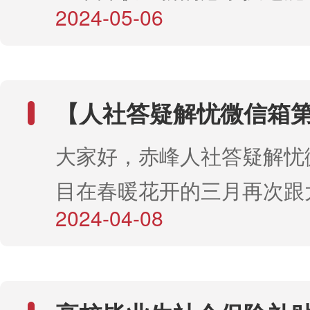
2024-05-06
能提升补贴~01申领条件同
条件的人员可申领：1.依法
保险且申请期间正常缴费，
【人社答疑解忧微信箱
失业保险费36个月以上（含
本期关键词：事业单位
大家好，赤峰人社答疑解忧
试、社保年审、职业技
的企业在职职工。2.取得能
养老保险月流水证明......
目在春暖花开的三月再次跟
人才评价证书全国联网查询
2024-04-08
啦，本期关键词：事业单位
统”（http://zscx.osta.or
试、社保年审、职业技能培
到的初级（五级）、中级（
保险月流水证明。问来信考
高级（三级）职业资格证书