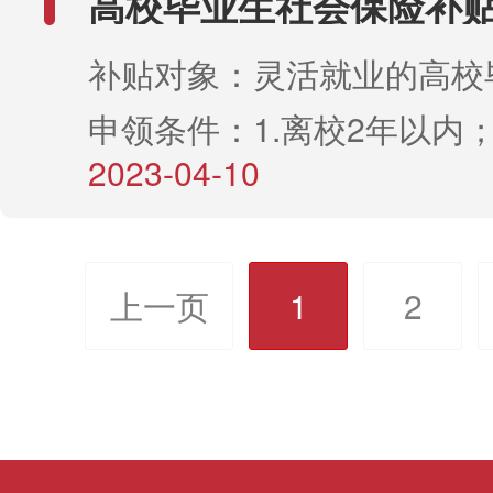
高校毕业生社会保险补
为外省人员，可以考赤峰市
能等级证书；3.在证书核发
补贴对象：灵活就业的高校
位吗？ 当然可以，《内
内向参保地失业保险经办机
申领条件：1.离校2年以内；
区事业单位公开招聘人员办
02申领方式1.窗口办理：
2023-04-10
位就业、个体私营、公益性
定，具有中华人民共和国国
二代社保卡到自治区范围内
其他财政供养类岗位就业的经
其他报名条件的人员都可以
合柜员窗口进行申领。2.网
在常住地社区公共就业服务
要您符合岗位报名条件，当
上一页
1
2
内蒙古自治区人社厅网站网
了灵活就业登记；4.个人缴
考。赤峰永远怀抱热情欢迎
厅个人办事专栏进行申领。3
险费。补贴标准：每人每年5
生！问近几天很多网友咨询
办理：内蒙古人社APP和蒙
最长不超过2年。申领方式
事宜。自治区人社厅在3月2
上申领。03补助标准1.高