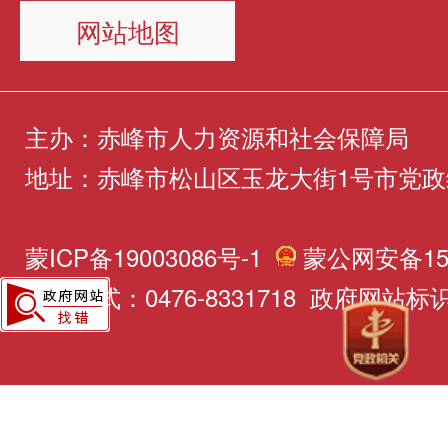
常住地社区公共就业服务窗
机公告，3.23-3.31由于
网站地图
国家职业资格证书或职业技
请，社区、街道、旗县（区
了部分业务，其中包括年审
书补贴2000元。2.中级（
务中心逐级开展初审、复审
1日起需要年审的市民可以
职业资格证书或职业技能等
主办：赤峰市人力资源和社会保障局
作，通过后报同级财政部门
社会保险事业服务中心公众
地址：赤峰市松山区玉龙大街1号市党政
贴1500元。3.初级（五级
领材料：1.基本身份类证明
待遇资格认证继续进行年审
资格证书或职业技能等级证
蒙ICP备19003086号-1
蒙公网安备150
书原件或复印件1份；2.《
程可以在“赤峰人社”公众号
1000元。03发放方式通过
联系方式：0476-8331718 政府网站标识码
灵活就业社保补贴申报审核
字“年审”获取。链接如下：
提升补贴资金发放至个人社
份；3.非本地户籍人员按要
https://mp.weixin.qq.com
账户。04温馨提示1. 同一
《居住证》等常住证明。
问来信人咨询2024年人社
种）同一等级只能申请并享