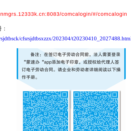
//nmgrs.12333k.cn:8083/comcalogin/#/comcalogin
册：
cfsrsjdtbsck/cfsrsjdtbsxzzx/202304/t20230410_2027488.htm