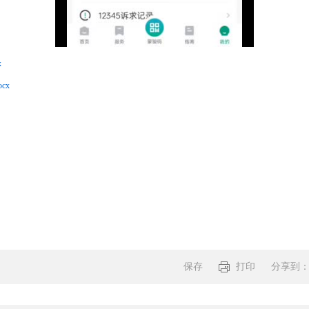
x
cx
保存
打印
分享到
分享: